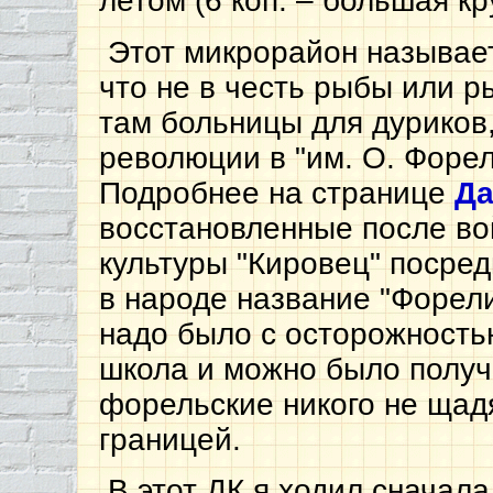
летом (6 коп. – большая кр
Этот микрорайон называет
что не в честь рыбы или р
там больницы для дуриков
революции в "им. О. Форел
Подробнее на странице
Да
восстановленные после во
культуры "Кировец" посред
в народе название "Форели
надо было с осторожность
школа и можно было получи
форельские никого не щад
границей.
В этот ДК я ходил сначал