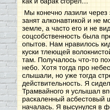
как и барак сгорел…
Мы конечно лазили через 
занят алконавтикой и не мо
земле, а часто его и не в
соцсобственность была пр
опытов. Нам нравилось ки
куски тлеющей волокнисто
там. Получалось что-то п
небо. Хотя тогда про неб
слышали, но уже тогда ст
действительность. Я сидел
Трамвайного я услышал вп
раскаленный асбестовый ш
началась. Я высунулся в ф