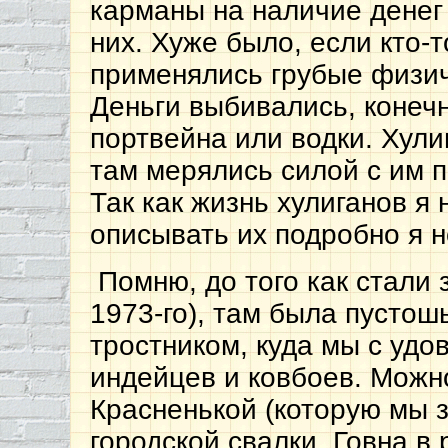
карманы на наличие денег
них. Хуже было, если кто-т
применялись грубые физич
Деньги выбивались, конечн
портвейна или водки. Хули
там мерялись силой с им 
Так как жизнь хулиганов я
описывать их подробно я н
Помню, до того как стали 
1973-го), там была пусто
тростником, куда мы с удо
индейцев и ковбоев. Можн
Красненькой (которую мы з
городской свалки. Говна в 