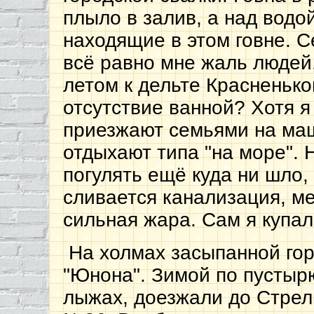
плыло в залив, а над водо
находящие в этом говне. С
всё равно мне жаль людей,
летом к дельте Красненькой
отсутствие ванной? Хотя я
приезжают семьями на маш
отдыхают типа "на море". Н
погулять ещё куда ни шло, 
сливается канализация, ме
сильная жара. Сам я купал
На холмах засыпанной гор
"Юнона". Зимой по пустырю
лыжах, доезжали до Стрел