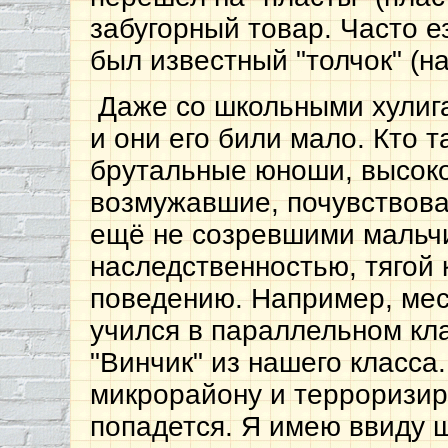
забугорный товар. Часто е
был известный "толчок" (н
Даже со школьными хулиг
и они его били мало. Кто 
брутальные юноши, высоко
возмужавшие, почувствова
ещё не созревшими мальчи
наследственностью, тягой 
поведению. Например, мес
учился в параллельном кл
"Винчик" из нашего класса
микрорайону и терроризиро
попадется. Я имею ввиду 