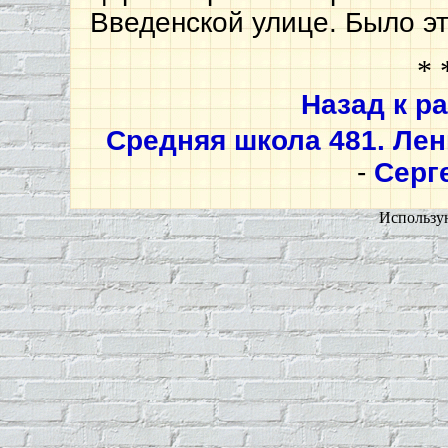
Введенской улице. Было это
* 
Назад к р
Средняя школа 481. Ле
-
Серг
Использу