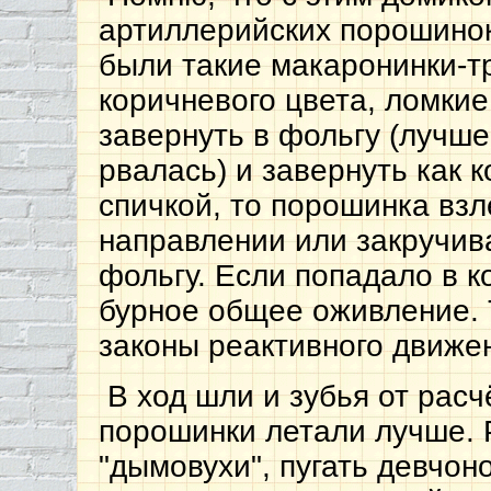
артиллерийских порошинок 
были такие макаронинки-тр
коричневого цвета, ломкие
завернуть в фольгу (лучше
рвалась) и завернуть как к
спичкой, то порошинка взл
направлении или закручив
фольгу. Если попадало в к
бурное общее оживление. 
законы реактивного движе
В ход шли и зубья от расчё
порошинки летали лучше. 
"дымовухи", пугать девчон