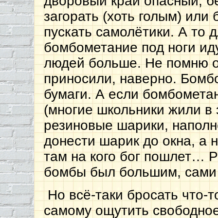
дворовый край опасный, б
загорать (хоть голым) или
пускать самолётики. А то 
бомбометание под ноги ид
людей больше. Не помню о
приносили, наверно. Бомб
бумаги. А если бомбомета
(многие школьники жили в 
резиновые шарики, наполн
донести шарик до окна, а н
там на кого бог пошлет… Р
бомбы был большим, сами
Но всё-таки бросать что-т
самому ощутить свободное